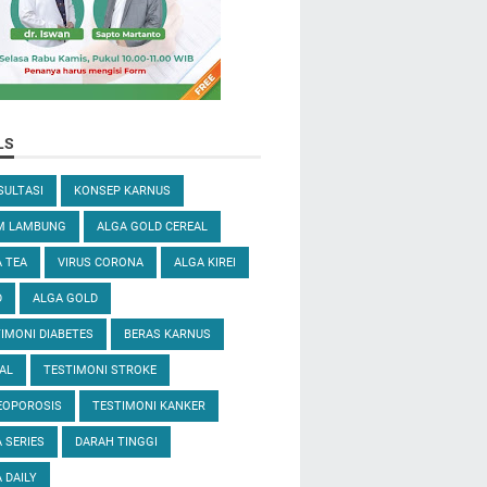
LS
ULTASI
KONSEP KARNUS
M LAMBUNG
ALGA GOLD CEREAL
 TEA
VIRUS CORONA
ALGA KIREI
D
ALGA GOLD
IMONI DIABETES
BERAS KARNUS
AL
TESTIMONI STROKE
EOPOROSIS
TESTIMONI KANKER
 SERIES
DARAH TINGGI
 DAILY