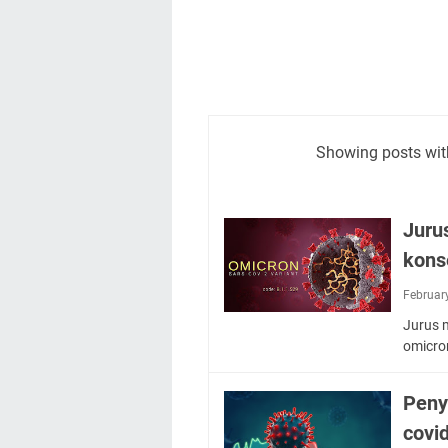
Showing posts wit
Juru
kons
Februar
Jurus 
omicro
Peny
covi