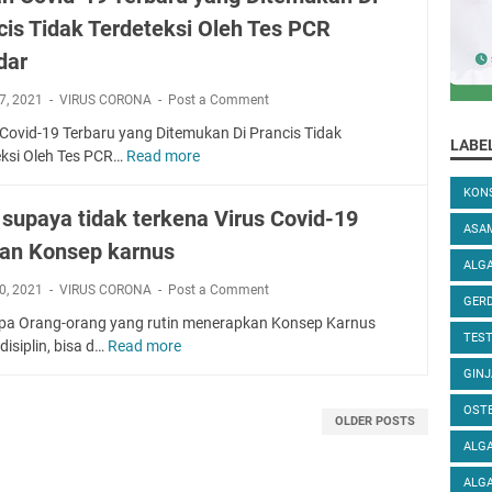
a
g
U
n
cis Tidak Terdeteksi Oleh Tes PCR
l
h
N
d
a
a
G
dar
e
m
d
I
n
p
a
7, 2021
VIRUS CORONA
Post a Comment
D
g
e
p
I
 Covid-19 Terbaru yang Ditemukan Di Prancis Tidak
a
n
i
LABE
R
eksi Oleh Tes PCR…
Read more
V
n
a
P
I
a
k
n
a
D
KONS
r
o
g
n
 supaya tidak terkena Virus Covid-19
A
i
n
ASA
a
d
R
an Konsep karnus
a
s
n
e
I
ALGA
n
e
a
m
S
0, 2021
VIRUS CORONA
Post a Comment
C
p
GER
n
i
E
o
k
a Orang-orang yang rutin menerapkan Konsep Karnus
c
P
R
TEST
v
a
disiplin, bisa d…
Read more
C
o
a
A
i
r
a
v
d
GINJ
N
d
n
r
i
a
G
OST
-
u
a
d
B
OLDER POSTS
A
1
s
s
-
u
N
ALGA
9
u
1
l
V
T
ALGA
p
9
a