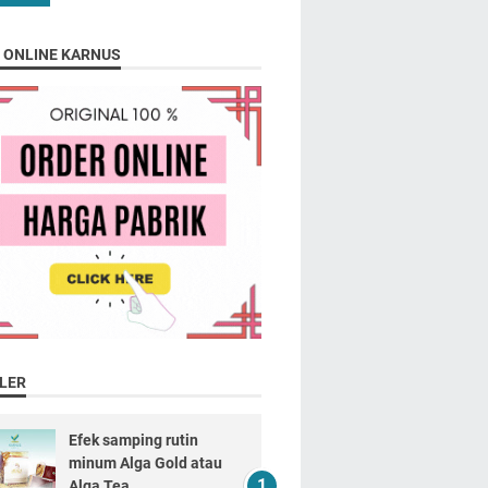
 ONLINE KARNUS
LER
Efek samping rutin
minum Alga Gold atau
Alga Tea