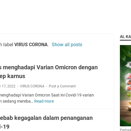
AL K
h label
VIRUS CORONA
.
Show all posts
s menghadapi Varian Omicron dengan
ep karnus
y 17, 2022
VIRUS CORONA
Post a Comment
menghadapi Varian Omicron Saat ini Covid-19 varian
n sedang mereba…
Read more
J
u
r
ebab kegagalan dalam penanganan
u
d-19
s
Perbai