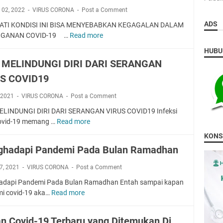
m
 02, 2022
VIRUS CORONA
Post a Comment
e
n
ADS
HATI KONDISI INI BISA MENYEBABKAN KEGAGALAN DALAM
g
GANAN COVID-19 …
Read more
P
h
e
HUBU
a
n
 MELINDUNGI DIRI DARI SERANGAN
d
y
a
S COVID19
e
p
b
, 2021
VIRUS CORONA
Post a Comment
i
a
V
b
ELINDUNGI DIRI DARI SERANGAN VIRUS COVID19 Infeksi
a
k
covid-19 memang …
Read more
T
r
e
I
KONS
i
g
P
hadapi Pandemi Pada Bulan Ramadhan
a
a
S
n
g
M
7, 2021
VIRUS CORONA
Post a Comment
O
a
E
m
dapi Pandemi Pada Bulan Ramadhan Entah sampai kapan
l
L
i
i covid-19 aka…
Read more
a
M
I
c
n
e
N
r
d
n
D
an Covid-19 Terbaru yang Ditemukan Di
o