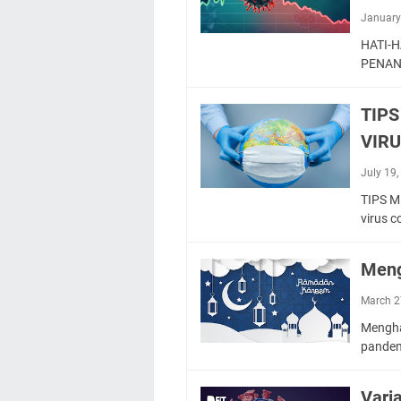
January
HATI-
PENAN
TIPS
VIRU
July 19
TIPS M
virus 
Meng
March 2
Mengha
pandem
Vari