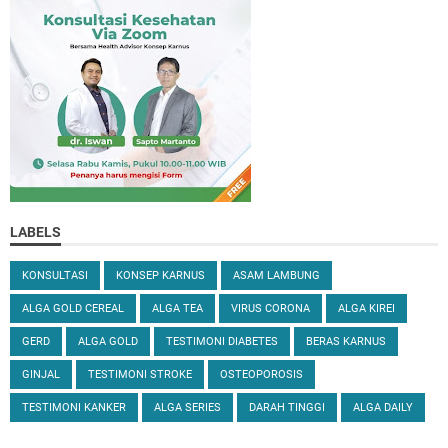
LABELS
KONSULTASI
KONSEP KARNUS
ASAM LAMBUNG
ALGA GOLD CEREAL
ALGA TEA
VIRUS CORONA
ALGA KIREI
GERD
ALGA GOLD
TESTIMONI DIABETES
BERAS KARNUS
GINJAL
TESTIMONI STROKE
OSTEOPOROSIS
TESTIMONI KANKER
ALGA SERIES
DARAH TINGGI
ALGA DAILY