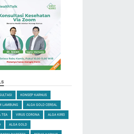
LS
ULTASI
KONSEP KARNUS
M LAMBUNG
ALGA GOLD CEREAL
 TEA
VIRUS CORONA
ALGA KIREI
D
ALGA GOLD