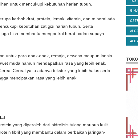
TEST
pilihan untuk mencukupi kebutuhan harian tubuh.
GINJ
rupa karbohidrat, protein, lemak, vitamin, dan mineral ada
OST
ncukupi kebutuhan zat gizi harian tubuh. Serta
ALGA
i juga bisa membantu mengontrol berat badan supaya
ALGA
ikan untuk para anak-anak, remaja, dewasa maupun lansia
TOKO
n awet muda namun mendapatkan rasa yang lebih enak.
real Cereal yaitu adanya tekstur yang lebih halus serta
gga menciptakan rasa yang lebih enak.
lal
otein yang diperoleh dari hidrolisis tulang maupun kulit
otein fibril yang membantu dalam perbaikan jaringan-