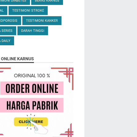
IMONI DIABETES
BERAS KARNUS
AL
TESTIMONI STROKE
EOPOROSIS
TESTIMONI KANKER
 SERIES
DARAH TINGGI
 DAILY
 ONLINE KARNUS