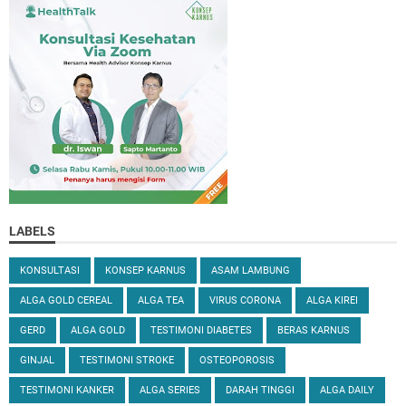
LABELS
KONSULTASI
KONSEP KARNUS
ASAM LAMBUNG
ALGA GOLD CEREAL
ALGA TEA
VIRUS CORONA
ALGA KIREI
GERD
ALGA GOLD
TESTIMONI DIABETES
BERAS KARNUS
GINJAL
TESTIMONI STROKE
OSTEOPOROSIS
TESTIMONI KANKER
ALGA SERIES
DARAH TINGGI
ALGA DAILY