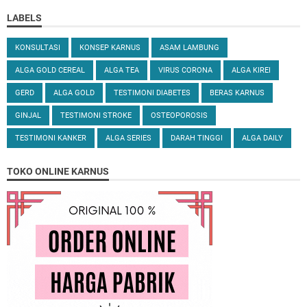
LABELS
KONSULTASI
KONSEP KARNUS
ASAM LAMBUNG
ALGA GOLD CEREAL
ALGA TEA
VIRUS CORONA
ALGA KIREI
GERD
ALGA GOLD
TESTIMONI DIABETES
BERAS KARNUS
GINJAL
TESTIMONI STROKE
OSTEOPOROSIS
TESTIMONI KANKER
ALGA SERIES
DARAH TINGGI
ALGA DAILY
TOKO ONLINE KARNUS