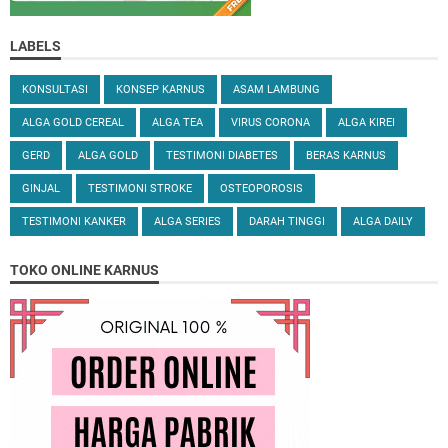
LABELS
KONSULTASI
KONSEP KARNUS
ASAM LAMBUNG
ALGA GOLD CEREAL
ALGA TEA
VIRUS CORONA
ALGA KIREI
GERD
ALGA GOLD
TESTIMONI DIABETES
BERAS KARNUS
GINJAL
TESTIMONI STROKE
OSTEOPOROSIS
TESTIMONI KANKER
ALGA SERIES
DARAH TINGGI
ALGA DAILY
TOKO ONLINE KARNUS