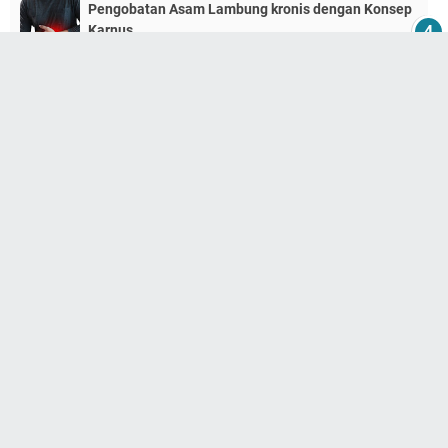
Pengobatan Asam Lambung kronis dengan Konsep
Karnus
September 04, 2021
No comments
Dosis minum Alga Tea yang tepat
September 09, 2020
No comments
Good Move Massage Cream Herbal untuk
pengobatan radang sendi lutut dan otot
November 26, 2021
No comments
PAGEVIEWS PAST WEEK
881