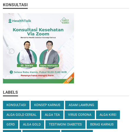
KONSULTASI
LABELS
KONSULTASI
KONSEP KARNUS
ASAM LAMBUNG
ALGA GOLD CEREAL
ALGA TEA
VIRUS CORONA
ALGA KIREI
GERD
ALGA GOLD
TESTIMONI DIABETES
BERAS KARNUS