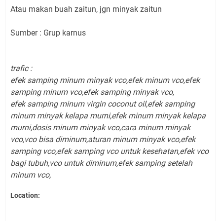
Atau makan buah zaitun, jgn minyak zaitun
Sumber : Grup karnus
trafic :
efek samping minum minyak vco,
efek minum vco,
efek
samping minum vco,
efek samping minyak vco,
efek samping minum virgin coconut oil,
efek samping
minum minyak kelapa murni,
efek minum minyak kelapa
murni,
dosis minum minyak vco,
cara minum minyak
vco,
vco bisa diminum,
aturan minum minyak vco,
efek
samping vco,
efek samping vco untuk kesehatan,
efek vco
bagi tubuh,
vco untuk diminum,
efek samping setelah
minum vco,
Location: