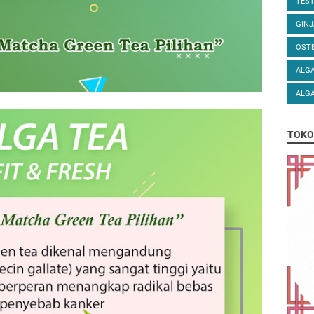
TEST
GINJ
OST
ALGA
ALGA
TOKO