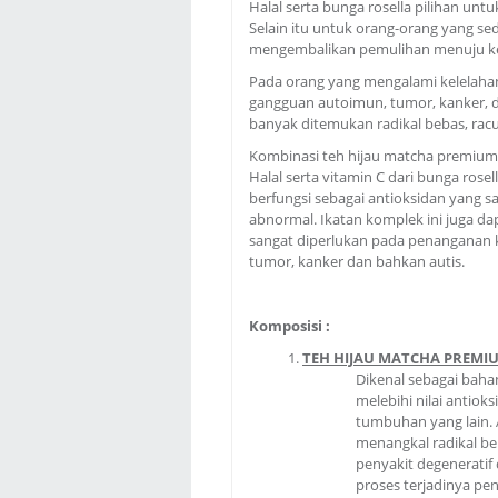
Halal serta bunga rosella pilihan unt
Selain itu untuk orang-orang yang se
mengembalikan pemulihan menuju 
Pada orang yang mengalami kelelahan 
gangguan autoimun, tumor, kanker, d
banyak ditemukan radikal bebas, racu
Kombinasi teh hijau matcha premium 
Halal serta vitamin C dari bunga ros
berfungsi sebagai antioksidan yang 
abnormal. Ikatan komplek ini juga 
sangat diperlukan pada penanganan k
tumor, kanker dan bahkan autis.
Komposisi :
TEH HIJAU MATCHA PREMI
Dikenal sebagai bahan
melebihi nilai antioks
tumbuhan yang lain. 
menangkal radikal be
penyakit degeneratif
proses terjadinya pe