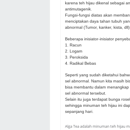
karena teh hijau dikenal sebagai ant
antimutagenik.
Fungsi-fungsi diatas akan membantu
menciptakan daya tahan tubuh yang
abnormal (Tumor, kanker, kista, dll)
Beberapa inisiator-inisiator penye
1. Racun
2. Logam
3. Peroksida
4. Radikal Bebas
Seperti yang sudah diketahui bahwa 
sel abnormal. Namun kita masih bi
bisa membantu dalam menangkap ini
sel abnormal tersebut.
Selain itu juga terdapat bunga rose
sehingga minuman teh hijau ini dap
sepanjang hari.
Alga Tea adalah minuman teh hijau m