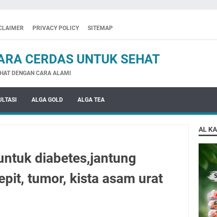
CLAIMER
PRIVACY POLICY
SITEMAP
ARA CERDAS UNTUK SEHAT
HAT DENGAN CARA ALAMI
LTASI
ALGA GOLD
ALGA TEA
AL K
untuk diabetes,jantung
epit, tumor, kista asam urat