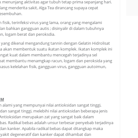
uk menunjang aktivitas agar tubuh tetap prima sepanjang hari.
dang menderita sakit, Alga Tea dirancang supaya cepat
kesembuhan.
fisik, terinfeksi virus yang lama, orang yang mengalami
an bahkan gangguan autis ; disinyalir di dalam tubuhnya
n, logam berat dan peroksdia.
yang dikenal mengandung tannin dengan Gelatin Hidrolisat
ella akan membentuk suatu ikatan komplek. Ikatan komplek ini
sangat kuat dalam membantu mencegah terjadinya sel
dapat membantu menamgkap racun, logam dan peroksida yang
asus kelelahan fisik, gangguan virus, gangguan autoimun,
UM
 alami yang mempunyai nilai antioksidan sangat tinggi,
idan sangat tinggi, melebihi nilai antioksidan beberapa jenis
Antioksidan merupakan zat yang sangat baik dalam
bas. Radikal bebas adalah unsur terbesar penyebab terjadinya
 dan kanker. Apabila radikal bebas dapat ditangkap maka
nyakit degeneratif dan kanker dapat dihambat dan