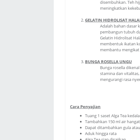
disembuhkan. Teh hi
meningkatkan kekebal
GELATIN HIDROLISAT HALA
Adalah bahan dasar kay
pembangun tubuh dan
Gelatin Hidrolisat Ha
membentuk ikatan ko
membantu mengikat 
BUNGA ROSELLA UNGU
Bunga rosella dikena
stamina dan vitalita
mengurangi rasa nyer
Cara Penyajian
Tuang 1 saset Alga Tea kedal
Tambahkan 150 ml air hangat 
Dapat ditambahkan gula atau
Aduk hingga rata
Alga Tea siap disajikan