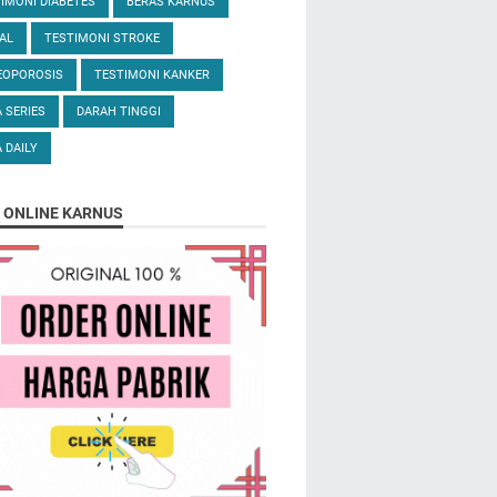
IMONI DIABETES
BERAS KARNUS
AL
TESTIMONI STROKE
EOPOROSIS
TESTIMONI KANKER
 SERIES
DARAH TINGGI
 DAILY
 ONLINE KARNUS