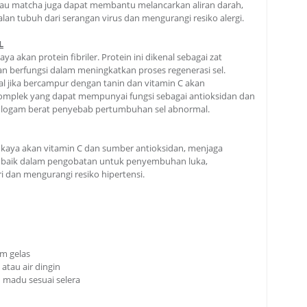
jau matcha juga dapat membantu melancarkan aliran darah,
an tubuh dari serangan virus dan mengurangi resiko alergi.
L
a akan protein fibriler. Protein ini dikenal sebagai zat
 berfungsi dalam meningkatkan proses regenerasi sel.
lal jika bercampur dengan tanin dan vitamin C akan
mplek yang dapat mempunyai fungsi sebagai antioksidan dan
logam berat penyebab pertumbuhan sel abnormal.
l kaya akan vitamin C dan sumber antioksidan, menjaga
s, baik dalam pengobatan untuk penyembuhan luka,
i dan mengurangi resiko hipertensi.
am gelas
atau air dingin
 madu sesuai selera