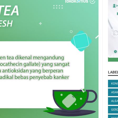
LABE
KONS
ASA
ALGA
GER