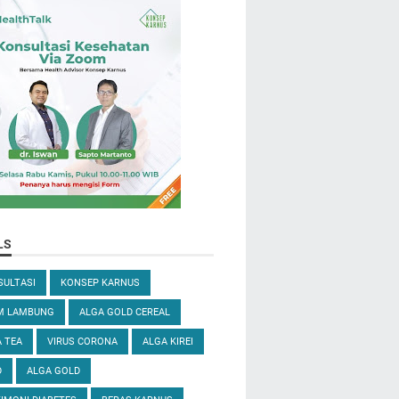
LS
ULTASI
KONSEP KARNUS
M LAMBUNG
ALGA GOLD CEREAL
 TEA
VIRUS CORONA
ALGA KIREI
D
ALGA GOLD